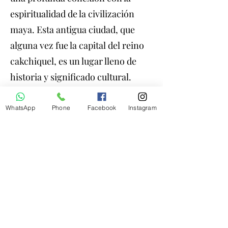
espiritualidad de la civilización
maya. Esta antigua ciudad, que
alguna vez fue la capital del reino
cakchiquel, es un lugar lleno de
historia y significado cultural.
Historia y Fundación. En el siglo
XV fue construido por los
WhatsApp
Phone
Facebook
Instagram
Cakchiqueles, una de las etnias
mayas más influyentes de la
región. Espiritualidad y
Ceremonias: Iximché continúa
siendo un lugar sagrado para los
descendientes de los cakchiqueles
y para los mayas en general. Si