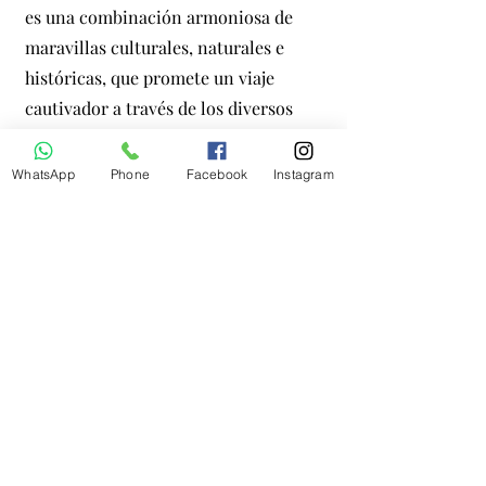
es una combinación armoniosa de
maravillas culturales, naturales e
históricas, que promete un viaje
cautivador a través de los diversos
paisajes de Guatemala.
WhatsApp
Phone
Facebook
Instagram
3
Un rincón de maravillas
$1,335.00 USD por Persona
Embárquese en un viaje
impresionante a través de un rincón
de maravillas en Guatemala, donde
convergen antiguas ruinas mayas,