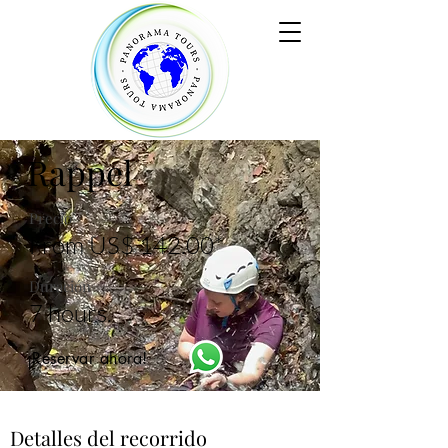
Rappel
Precio
From US$ 142.00*
Duración
7 hours.
¡Reservar ahora!
Detalles del recorrido