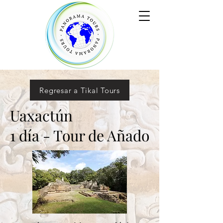
Regresar a Tikal Tours
Uaxactún
1 día - Tour de Añad
o